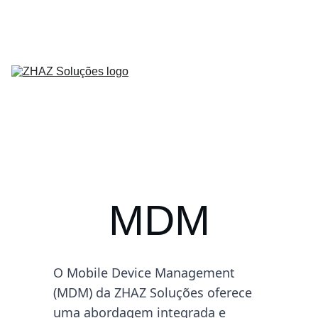
Home
Sobre Nós
Serviços
Produtos
Contato
Parceiros
Blog
MDM
O Mobile Device Management 
(MDM) da ZHAZ Soluções oferece 
uma abordagem integrada e 