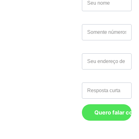
Telefone:
 (11) 
4221-5348
CNPJ*
E-mail:
contato@zhaz.co
m.br
Seu email*
Endereço: 
Matriz:
 R. 
Marina, 1338 - 
Telefone*
Boa Vista, São 
Caetano do Sul - 
SP, 09560-560
Nordeste:
 Rua 
Quero falar com
da Guia 142, 
sala 506, bairro: 
Recife Antigo, 