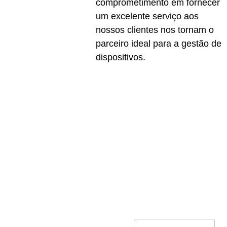
comprometimento em fornecer 
um excelente serviço aos 
nossos clientes nos tornam o 
parceiro ideal para a gestão de 
dispositivos.
Fale 
com 
Nossos 
ZHAZ
Especiali
stas
Soluç
ões
Nome*