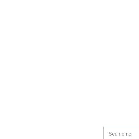
Fale co
Especia
Nome*