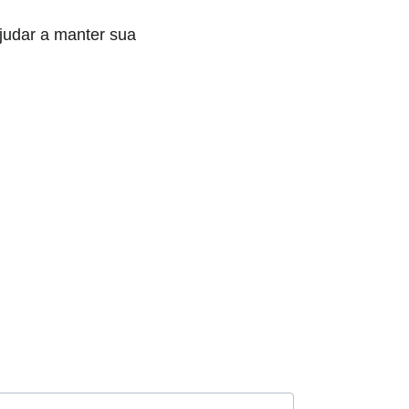
udar a manter sua 
m Nossos 
listas