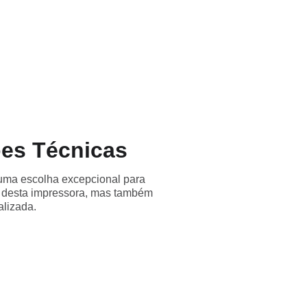
rodutos
Contato
Parceiros
Blog
ões Técnicas
 uma escolha excepcional para
s desta impressora, mas também
lizada.