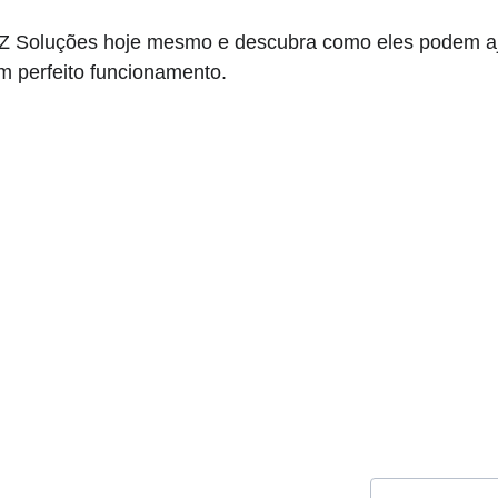
Z Soluções hoje mesmo e descubra como eles podem aj
m perfeito funcionamento.
Fale co
Especia
Nome*