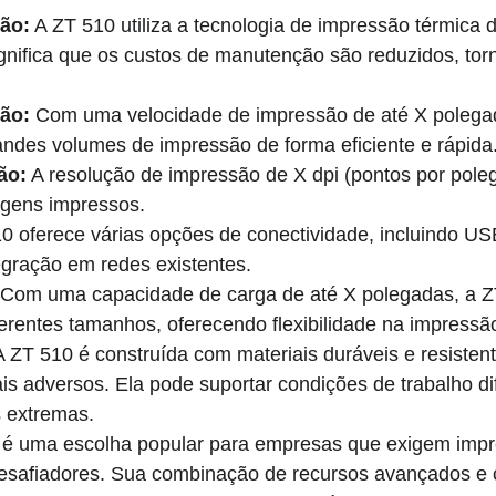
ão:
 A ZT 510 utiliza a tecnologia de impressão térmica d
 significa que os custos de manutenção são reduzidos, t
ão:
 Com uma velocidade de impressão de até X polega
andes volumes de impressão de forma eficiente e rápida
ão:
 A resolução de impressão de X dpi (pontos por poleg
agens impressos.
0 oferece várias opções de conectividade, incluindo USB
tegração em redes existentes.
 Com uma capacidade de carga de até X polegadas, a 
ferentes tamanhos, oferecendo flexibilidade na impressã
A ZT 510 é construída com materiais duráveis e resiste
is adversos. Ela pode suportar condições de trabalho dif
 extremas.
 é uma escolha popular para empresas que exigem impre
esafiadores. Sua combinação de recursos avançados e c