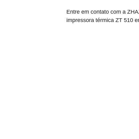
Entre em contato com a ZHA
impressora térmica ZT 510 e
ZHAZ Soluções
Telefone:
 (11) 4221-5348