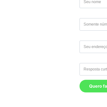
CNPJ*
o 
bairro: 
Seu email*
PE.
Telefone*
Quero fa
50.734/0001-42 - Todos os Direitos 