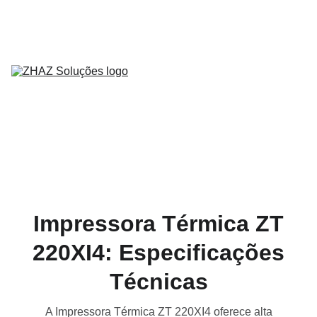
Home
Sobre Nós
Serviços
Produtos
Contato
Parceiros
Blog
Impressora Térmica ZT
220XI4: Especificações
Técnicas
A Impressora Térmica ZT 220XI4 oferece alta