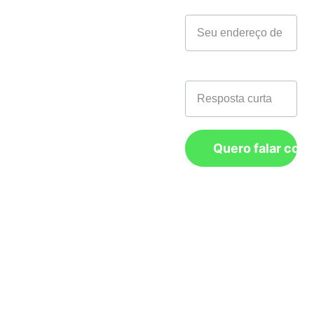
Seu email*
Endereço: 
Matriz:
 R. 
Marina, 1338 - 
Telefone*
Boa Vista, São 
Caetano do Sul - 
SP, 09560-560
Nordeste:
 Rua 
Quero falar com
da Guia 142, 
sala 506, bairro: 
Recife Antigo, 
CEP: 50.030-200 
Recife/PE.