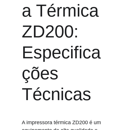
a Térmica 
ZD200: 
Especifica
ções 
Técnicas
A impressora térmica ZD200 é um 