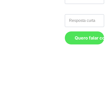
Matriz:
 R. 
Marina, 1338 - 
Telefone*
Boa Vista, São 
Caetano do Sul - 
SP, 09560-560
Nordeste:
 Rua 
Quero falar com
da Guia 142, 
sala 506, bairro: 
Recife Antigo, 
CEP: 50.030-200 
Recife/PE.