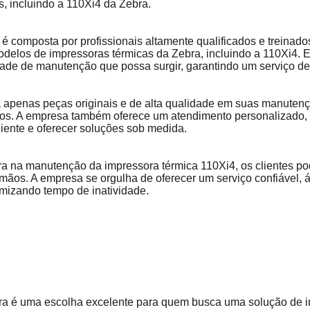
, incluindo a 110Xi4 da Zebra.
é composta por profissionais altamente qualificados e treinad
delos de impressoras térmicas da Zebra, incluindo a 110Xi4. El
de de manutenção que possa surgir, garantindo um serviço de q
 apenas peças originais e de alta qualidade em suas manutençõ
ros. A empresa também oferece um atendimento personalizado,
iente e oferecer soluções sob medida.
na manutenção da impressora térmica 110Xi4, os clientes pode
os. A empresa se orgulha de oferecer um serviço confiável, ági
mizando tempo de inatividade.
bra é uma escolha excelente para quem busca uma solução de 