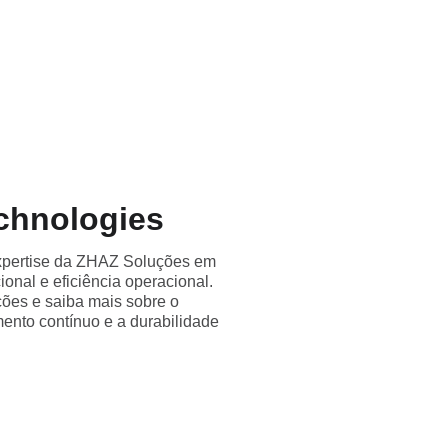
rodutos
Contato
Parceiros
Blog
chnologies
expertise da ZHAZ Soluções em
al e eficiência operacional.
ções e saiba mais sobre o
nto contínuo e a durabilidade