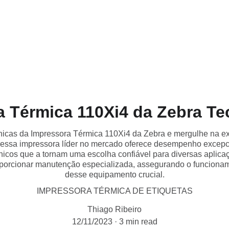
Home
Sobre Nós
Serviços
P
a Térmica 110Xi4 da Zebra Te
cnicas da Impressora Térmica 110Xi4 da Zebra e mergulhe na 
ssa impressora líder no mercado oferece desempenho excepcion
icos que a tornam uma escolha confiável para diversas aplica
rcionar manutenção especializada, assegurando o funcioname
desse equipamento crucial.
IMPRESSORA TÉRMICA DE ETIQUETAS
Thiago Ribeiro
12/11/2023
3 min read