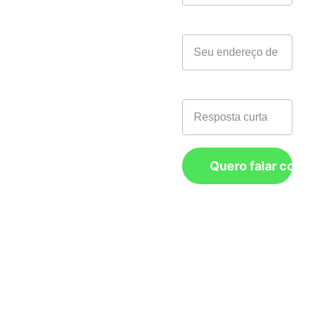
m.br
Seu email*
Endereço: 
Matriz:
 R. 
Marina, 1338 - 
Telefone*
Boa Vista, São 
Caetano do Sul - 
SP, 09560-560
Nordeste:
 Rua 
Quero falar com
da Guia 142, 
sala 506, bairro: 
Recife Antigo, 
CEP: 50.030-200 
Recife/PE.