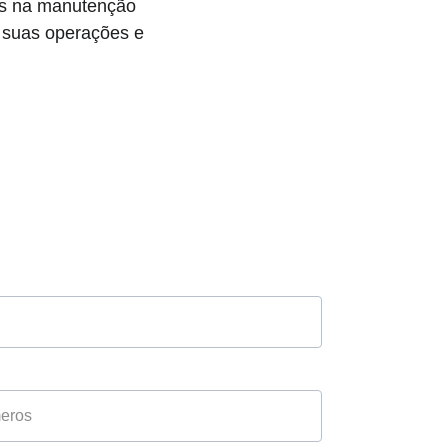
es na manutenção 
 suas operações e 
m Nossos 
listas