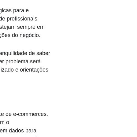
icas para e-
 profissionais 
estejam sempre em 
ações do negócio.
nquilidade de saber 
er problema será 
izado e orientações 
te de e-commerces. 
em o 
cem dados para 