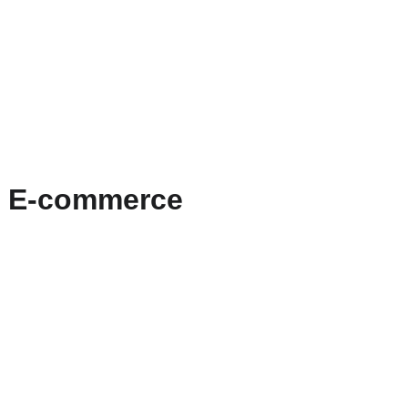
rodutos
Contato
Parceiros
Blog
m E-commerce