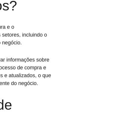
os?
ra e o 
setores, incluindo o 
o negócio.
rar informações sobre 
rocesso de compra e 
s e atualizados, o que 
iente do negócio.
de 