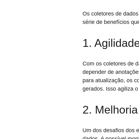
Os coletores de dado
série de benefícios q
1. Agilida
Com os coletores de da
depender de anotações
para atualização, os 
gerados. Isso agiliza 
2. Melhori
Um dos desafios dos e
dados, é possível moni