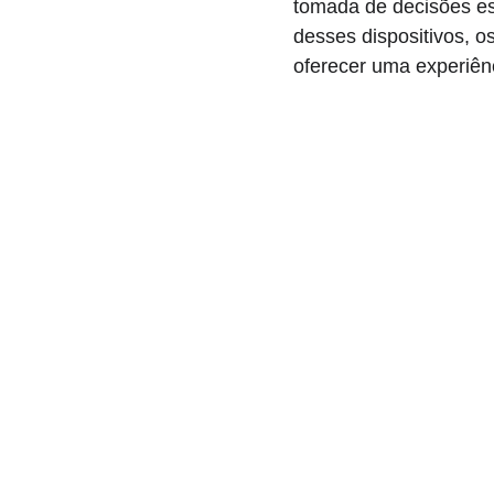
tomada de decisões es
desses dispositivos, 
oferecer uma experiênc
ZHAZ Soluções
Telefone:
 (11) 4221-5348
E-mail:
contato@zhaz.com.br
Endereço: 
Matriz:
 R. Marina, 1338 - Boa Vista, Sã
Caetano do Sul - SP, 09560-560