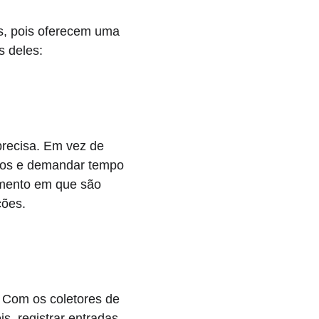
, pois oferecem uma 
s deles:
precisa. Em vez de 
rros e demandar tempo 
omento em que são 
ções.
 Com os coletores de 
s, registrar entradas 