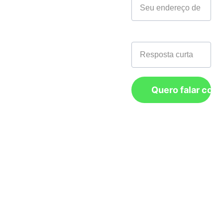
Matriz:
 R. 
Marina, 1338 - 
Telefone*
Boa Vista, São 
Caetano do Sul - 
SP, 09560-560
Nordeste:
 Rua 
Quero falar com
da Guia 142, 
sala 506, bairro: 
Recife Antigo, 
CEP: 50.030-200 
Recife/PE.